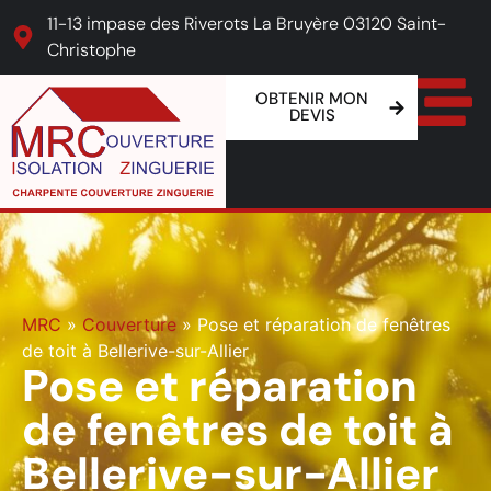
11-13 impase des Riverots La Bruyère 03120 Saint-
Christophe
OBTENIR MON
DEVIS
MRC
»
Couverture
»
Pose et réparation de fenêtres
de toit à Bellerive-sur-Allier
Pose et réparation
de fenêtres de toit à
Bellerive-sur-Allier