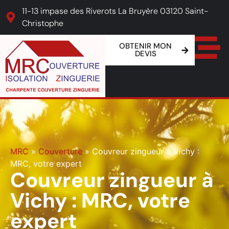
11-13 impase des Riverots La Bruyère 03120 Saint-
Christophe
OBTENIR MON
DEVIS
MRC
»
Couverture
»
Couvreur zingueur à Vichy :
MRC, votre expert
Couvreur zingueur à
Vichy : MRC, votre
expert