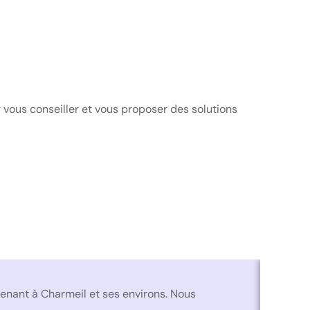
 vous conseiller et vous proposer des solutions
Couve
rvenant à Charmeil et ses environs. Nous
L’entre