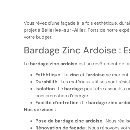
Vous rêvez d’une façade à la fois esthétique, dur
projet à
Bellerive-sur-Allier
. Forts de notre exp
votre budget.
Bardage Zinc Ardoise : 
Le
bardage zinc ardoise
est un revêtement de faç
Esthétique
: Le
zinc
et l’
ardoise
se marient 
Durabilité
: Les matériaux utilisés sont résis
Isolation
: Le
bardage
peut être associé à un
consommation d’énergie.
Facilité d’entretien :
Le
bardage zinc ardo
Nos services :
Pose de bardage zinc ardoise
: Nous réali
Rénovation de façade
: Nous rénovons votre