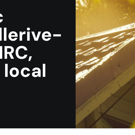
c
llerive-
MRC,
 local