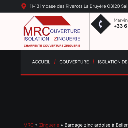
11-13 impase des Riverots La Bruyère 03120 Sa
Marvi
+33 6
ACCUEIL
COUVERTURE
ISOLATION D
MRC
»
Zinguerie
»
Bardage zinc ardoise à Belleri