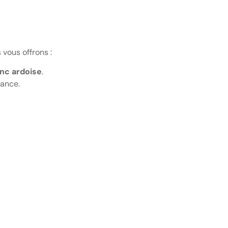
 vous offrons :
nc ardoise
.
mance.